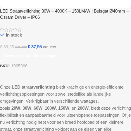
LED Straatverlichting 30W – 4000K – 150LM/W | Buisgat Ø40mm –
Osram Driver – IP66
In stock
€
37,95
€
39,95
incl. btw
incl. btw
Toevoegen Aan Winkelwagen
SKU:
1065966
Onze
LED straatverlichting
biedt krachtige en energie-efficiënte
verlichtingsoplossingen voor zowel stedelijke als landelijke
omgevingen. Verkrijgbaar in verschillende wattages,
zoals
20W
,
30W
,
60W
,
100W
,
150W
, en
200W
, biedt deze verlichting
flexibiliteit en aanpasbaarheid voor uiteenlopende toepassingen. Of je
nu verlichting nodig hebt voor een breed hoofdpad of een kleinere
straat, onze straatverlichting voldoet aan de eisen van elke