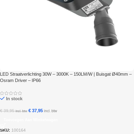
LED Straatverlichting 30W – 3000K – 150LM/W | Buisgat Ø40mm –
Osram Driver – IP66
In stock
€
37,95
€
39,95
incl. btw
incl. btw
Toevoegen Aan Winkelwagen
SKU:
100164