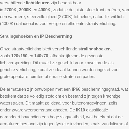
verschillende
lichtkleuren
zijn beschikbaar
in
2700K
,
3000K
en
4000K
, zodat je de juiste sfeer kunt creëren, van
een warmere, sfeervolle gloed (2700K) tot helder, natuurlijk wit licht
(4000K) dat ideaal is voor veilige en efficiënte straatverlichting.
Stralingshoeken en IP Bescherming
Onze straatverlichting biedt verschillende
stralingshoeken
,
zoals
120x150
en
140x70
, afhankelijk van de gewenste
lichtverspreiding. Dit maakt ze geschikt voor zowel brede als
gerichte verlichting, zodat ze ideaal kunnen worden ingezet voor
grote openbare ruimtes of smalle straten en paden.
De armaturen zijn ontworpen met een
IP66
beschermingsgraad, wat
betekent dat ze volledig stofdicht en bestand zijn tegen krachtige
waterstralen. Dit maakt ze ideaal voor buitenomgevingen, zelfs
onder zware weersomstandigheden. De
IK10
classificatie
garandeert bovendien een hoge slagvastheid, wat betekent dat de
armaturen bestand zijn tegen fysieke invloeden, zoals vandalisme of