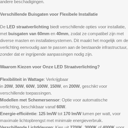
andere beschadigingen.
Verschillende Buisgaten voor Flexibele Installatie
De
LED straatverlichting
biedt verschillende opties voor installatie,
met
buisgaten van 60mm
en
40mm
, zodat ze compatibel zijn met
diverse masten en installatiesystemen. Dit maakt het mogelijk om de
verlichting eenvoudig aan te passen aan de bestaande infrastructuur,
zonder dat er ingrijpende aanpassingen nodig zijn.
Waarom Kiezen voor Onze LED Straatverlichting?
Flexibiliteit in Wattage
: Verkrijgbaar
in
20W
,
30W
,
60W
,
100W
,
150W
, en
200W
, geschikt voor
verschillende toepassingen.
Modellen met Schemersensor
: Optie voor automatische
verlichting, beschikbaar vanaf
60W
.
Energie-efficiëntie
:
125 lm/W
tot
170 lm/W
lumen per watt, voor
maximale lichtopbrengst met minimale energieverbruik.
Verschillende Lichtkleuren
: Kies uit
2700K
,
3000K
of
4000K
voor