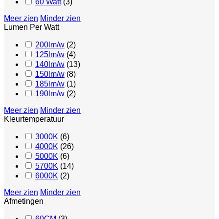
60 Watt
(
3
)
Meer zien
Minder zien
Lumen Per Watt
200lm/w
(
2
)
125lm/w
(
4
)
140lm/w
(
13
)
150lm/w
(
8
)
185lm/w
(
1
)
190lm/w
(
2
)
Meer zien
Minder zien
Kleurtemperatuur
3000K
(
6
)
4000K
(
26
)
5000K
(
6
)
5700K
(
14
)
6000K
(
2
)
Meer zien
Minder zien
Afmetingen
60CM
(
3
)