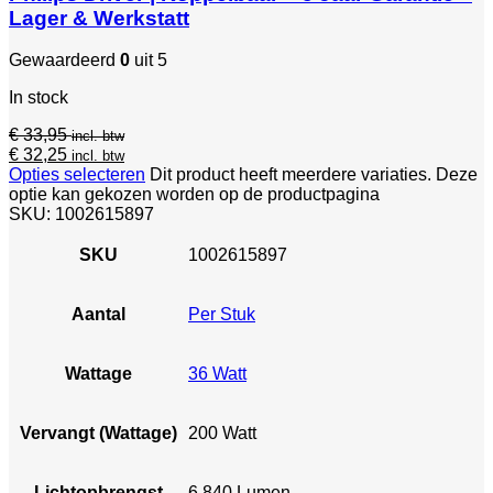
Lager & Werkstatt
Gewaardeerd
0
uit 5
In stock
€
33,95
incl. btw
€
32,25
incl. btw
Opties selecteren
Dit product heeft meerdere variaties. Deze
optie kan gekozen worden op de productpagina
SKU:
1002615897
SKU
1002615897
Aantal
Per Stuk
Wattage
36 Watt
Vervangt (Wattage)
200 Watt
Lichtopbrengst
6.840 Lumen