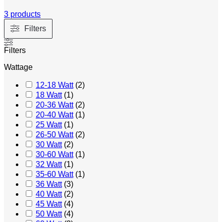
3 products
Filters
Filters
Wattage
12-18 Watt
(
2
)
18 Watt
(
1
)
20-36 Watt
(
2
)
20-40 Watt
(
1
)
25 Watt
(
1
)
26-50 Watt
(
2
)
30 Watt
(
2
)
30-60 Watt
(
1
)
32 Watt
(
1
)
35-60 Watt
(
1
)
36 Watt
(
3
)
40 Watt
(
2
)
45 Watt
(
4
)
50 Watt
(
4
)