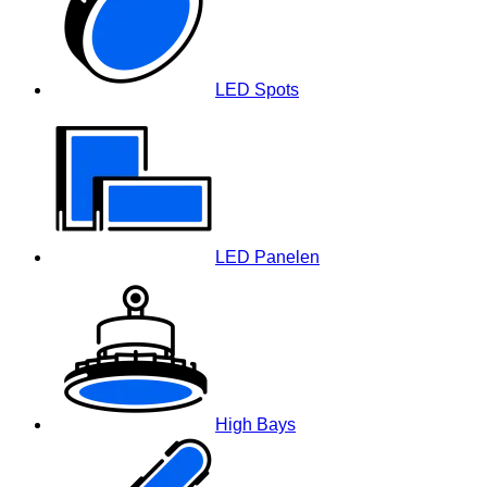
LED Spots
LED Panelen
High Bays