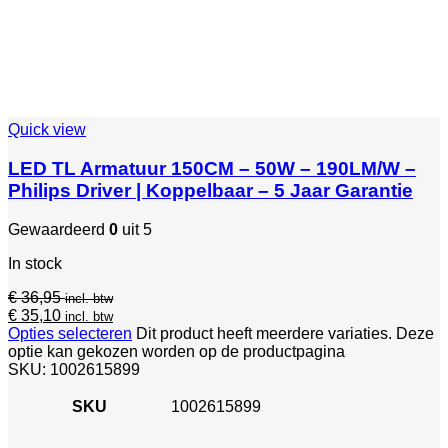
Quick view
LED TL Armatuur 150CM – 50W – 190LM/W –
Philips Driver | Koppelbaar – 5 Jaar Garantie
Gewaardeerd
0
uit 5
In stock
€
36,95
incl. btw
€
35,10
incl. btw
Opties selecteren
Dit product heeft meerdere variaties. Deze
optie kan gekozen worden op de productpagina
SKU:
1002615899
SKU
1002615899