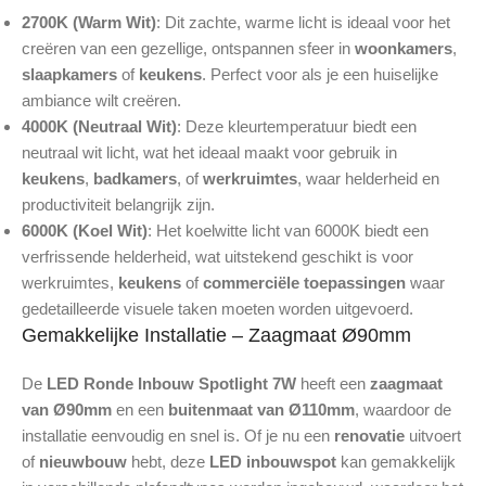
2700K (Warm Wit)
: Dit zachte, warme licht is ideaal voor het
creëren van een gezellige, ontspannen sfeer in
woonkamers
,
slaapkamers
of
keukens
. Perfect voor als je een huiselijke
ambiance wilt creëren.
4000K (Neutraal Wit)
: Deze kleurtemperatuur biedt een
neutraal wit licht, wat het ideaal maakt voor gebruik in
keukens
,
badkamers
, of
werkruimtes
, waar helderheid en
productiviteit belangrijk zijn.
6000K (Koel Wit)
: Het koelwitte licht van 6000K biedt een
verfrissende helderheid, wat uitstekend geschikt is voor
werkruimtes,
keukens
of
commerciële toepassingen
waar
gedetailleerde visuele taken moeten worden uitgevoerd.
Gemakkelijke Installatie – Zaagmaat Ø90mm
De
LED Ronde Inbouw Spotlight 7W
heeft een
zaagmaat
van Ø90mm
en een
buitenmaat van Ø110mm
, waardoor de
installatie eenvoudig en snel is. Of je nu een
renovatie
uitvoert
of
nieuwbouw
hebt, deze
LED inbouwspot
kan gemakkelijk