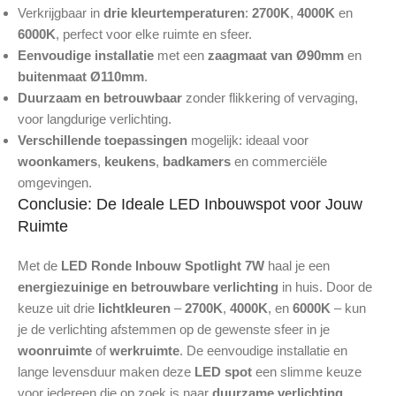
Verkrijgbaar in
drie kleurtemperaturen
:
2700K
,
4000K
en
6000K
, perfect voor elke ruimte en sfeer.
Eenvoudige installatie
met een
zaagmaat van Ø90mm
en
buitenmaat Ø110mm
.
Duurzaam en betrouwbaar
zonder flikkering of vervaging,
voor langdurige verlichting.
Verschillende toepassingen
mogelijk: ideaal voor
woonkamers
,
keukens
,
badkamers
en commerciële
omgevingen.
Conclusie: De Ideale LED Inbouwspot voor Jouw
Ruimte
Met de
LED Ronde Inbouw Spotlight 7W
haal je een
energiezuinige en betrouwbare verlichting
in huis. Door de
keuze uit drie
lichtkleuren
–
2700K
,
4000K
, en
6000K
– kun
je de verlichting afstemmen op de gewenste sfeer in je
woonruimte
of
werkruimte
. De eenvoudige installatie en
lange levensduur maken deze
LED spot
een slimme keuze
voor iedereen die op zoek is naar
duurzame verlichting
.