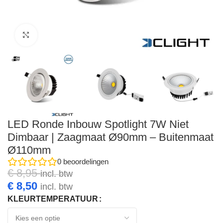
Click to enlarge
LED Ronde Inbouw Spotlight 7W Niet
Dimbaar | Zaagmaat Ø90mm – Buitenmaat
Ø110mm
0
beoordelingen
€
8,95
incl. btw
€
8,50
incl. btw
KLEURTEMPERATUUR