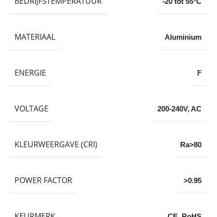
BEDRIJFSTEMPERATUUR
-20 tot 55°C
MATERIAAL
Aluminium
ENERGIE
F
VOLTAGE
200-240V
,
AC
KLEURWEERGAVE (CRI)
Ra>80
POWER FACTOR
>0.95
KEURMERK
CE
,
RoHS