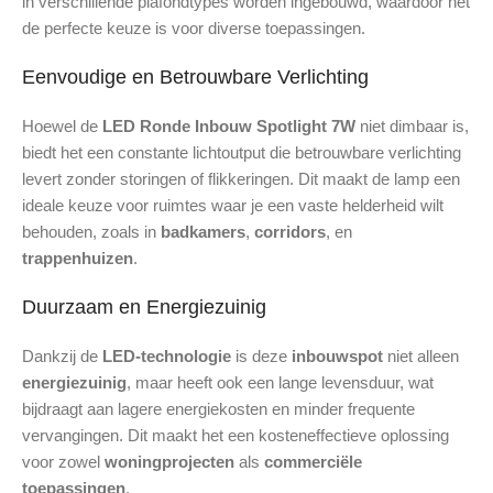
in verschillende plafondtypes worden ingebouwd, waardoor het
de perfecte keuze is voor diverse toepassingen.
Eenvoudige en Betrouwbare Verlichting
Hoewel de
LED Ronde Inbouw Spotlight 7W
niet dimbaar is,
biedt het een constante lichtoutput die betrouwbare verlichting
levert zonder storingen of flikkeringen. Dit maakt de lamp een
ideale keuze voor ruimtes waar je een vaste helderheid wilt
behouden, zoals in
badkamers
,
corridors
, en
trappenhuizen
.
Duurzaam en Energiezuinig
Dankzij de
LED-technologie
is deze
inbouwspot
niet alleen
energiezuinig
, maar heeft ook een lange levensduur, wat
bijdraagt aan lagere energiekosten en minder frequente
vervangingen. Dit maakt het een kosteneffectieve oplossing
voor zowel
woningprojecten
als
commerciële
toepassingen
.