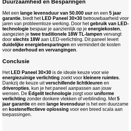
Duurzaamheid en Besparingen
Met een
lange levensduur van 50.000 uur
en een
5 jaar
garantie
, biedt het
LED Paneel 30×30
betrouwbaarheid voor
jaren van probleemloze werking. Door het
gebruik van LED-
technologie
bespaar je aanzienlijk op je
energiekosten
,
aangezien je
twee traditionele 18W TL-lampen
vervangt
door
slechts 18W
aan LED-verlichting. Dit paneel levert
duidelijke energiebesparingen
en vermindert de kosten
voor
onderhoud en vervangingen
.
Conclusie
Het
LED Paneel 30×30
is de ideale keuze voor wie
energiezuinige verlichting
zoekt voor
kleinere ruimtes
.
Dankzij de keuze uit
verschillende lichtkleuren
en
driveropties
, kun je het paneel aanpassen aan jouw
wensen. De
Edgelit technologie
zorgt voor
uniforme
verlichting
zonder donkere vlekken of verblinding. Met
5
jaar garantie
en een
lange levensduur
is het een duurzame
en
kosteneffectieve oplossing
voor een breed scala aan
toepassingen.