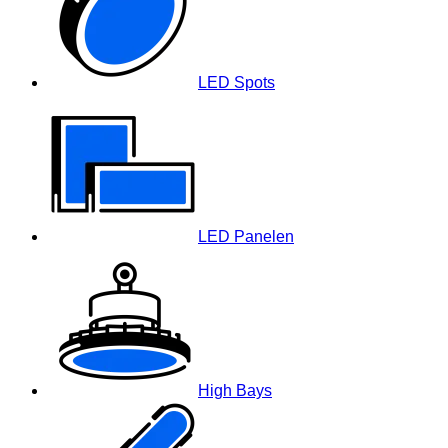
LED Spots
LED Panelen
High Bays