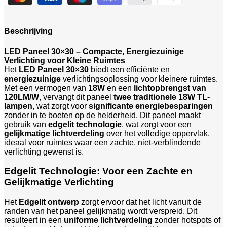
Beschrijving
LED Paneel 30×30 – Compacte, Energiezuinige
Verlichting voor Kleine Ruimtes
Het
LED Paneel 30×30
biedt een efficiënte en
energiezuinige
verlichtingsoplossing voor kleinere ruimtes.
Met een vermogen van
18W
en een
lichtopbrengst van
120LM/W
, vervangt dit paneel
twee traditionele 18W TL-
lampen
, wat zorgt voor
significante energiebesparingen
zonder in te boeten op de helderheid. Dit paneel maakt
gebruik van
edgelit technologie
, wat zorgt voor een
gelijkmatige lichtverdeling
over het volledige oppervlak,
ideaal voor ruimtes waar een zachte, niet-verblindende
verlichting gewenst is.
Edgelit Technologie: Voor een Zachte en
Gelijkmatige Verlichting
Het
Edgelit ontwerp
zorgt ervoor dat het licht vanuit de
randen van het paneel gelijkmatig wordt verspreid. Dit
resulteert in een
uniforme lichtverdeling
zonder hotspots of