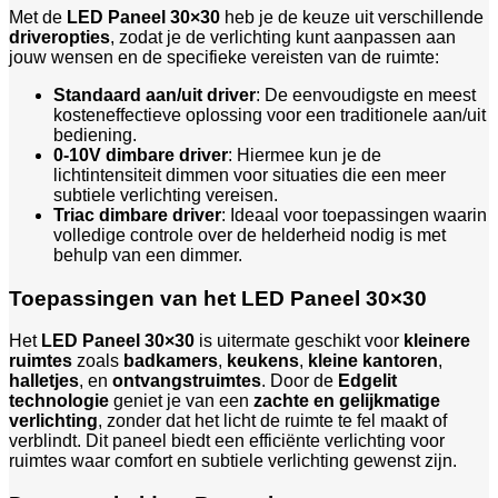
Met de
LED Paneel 30×30
heb je de keuze uit verschillende
driveropties
, zodat je de verlichting kunt aanpassen aan
jouw wensen en de specifieke vereisten van de ruimte:
Standaard aan/uit driver
: De eenvoudigste en meest
kosteneffectieve oplossing voor een traditionele aan/uit
bediening.
0-10V dimbare driver
: Hiermee kun je de
lichtintensiteit dimmen voor situaties die een meer
subtiele verlichting vereisen.
Triac dimbare driver
: Ideaal voor toepassingen waarin
volledige controle over de helderheid nodig is met
behulp van een dimmer.
Toepassingen van het LED Paneel 30×30
Het
LED Paneel 30×30
is uitermate geschikt voor
kleinere
ruimtes
zoals
badkamers
,
keukens
,
kleine kantoren
,
halletjes
, en
ontvangstruimtes
. Door de
Edgelit
technologie
geniet je van een
zachte en gelijkmatige
verlichting
, zonder dat het licht de ruimte te fel maakt of
verblindt. Dit paneel biedt een efficiënte verlichting voor
ruimtes waar comfort en subtiele verlichting gewenst zijn.