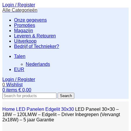
Login / Register
Alle Categorieën
Onze gegevens
Promoties
Magazijn
Leveren & Retouren
Uitverkoop
Bedrijf of Technieker?
Talen
Nederlands
EUR
Login / Register
0
Wishlist
0
items
€
0,00
Search
Home
LED Panelen
Edgelit
30x30
LED Paneel 30×30 –
18W – 120LM/W – Edgelit – Driver Inbegrepen (Vervangt
2x18W) – 5 jaar Garantie