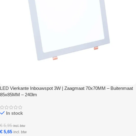
LED Vierkante Inbouwspot 3W | Zaagmaat 70x70MM – Buitenmaat
85x85MM – 240lm
In stock
€
5,95
incl. btw
€
5,65
incl. btw