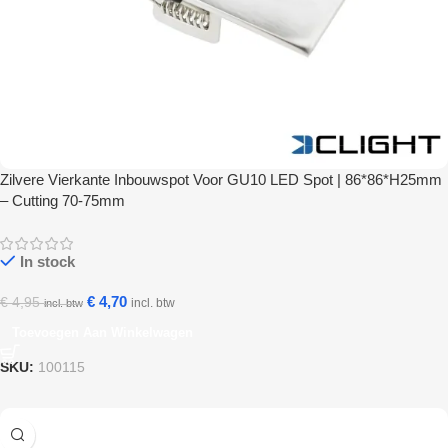
Zilvere Vierkante Inbouwspot Voor GU10 LED Spot | 86*86*H25mm
– Cutting 70-75mm
In stock
€
4,70
€
4,95
incl. btw
incl. btw
Toevoegen Aan Winkelwagen
SKU:
100115