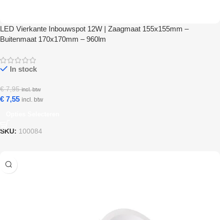
LED Vierkante Inbouwspot 12W | Zaagmaat 155x155mm –
Buitenmaat 170x170mm – 960lm
In stock
€
7,95
incl. btw
€
7,55
incl. btw
Opties Selecteren
SKU:
100084