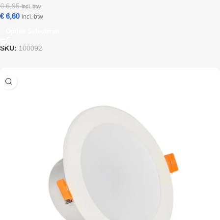
€
6,95
incl. btw
€
6,60
incl. btw
Opties Selecteren
SKU:
100092