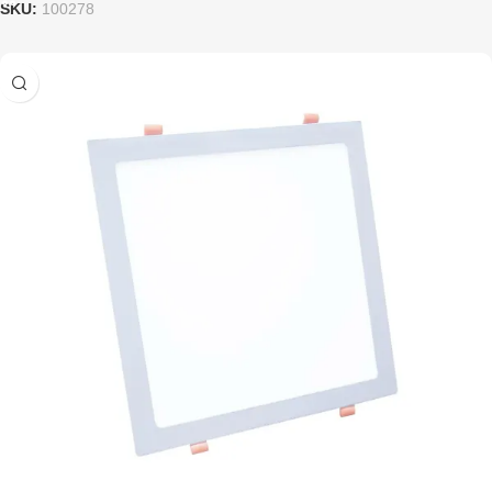
SKU:
100278