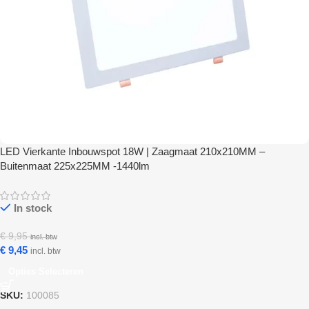
LED Vierkante Inbouwspot 18W | Zaagmaat 210x210MM –
Buitenmaat 225x225MM -1440lm
In stock
€
9,95
incl. btw
€
9,45
incl. btw
Opties Selecteren
SKU:
100085