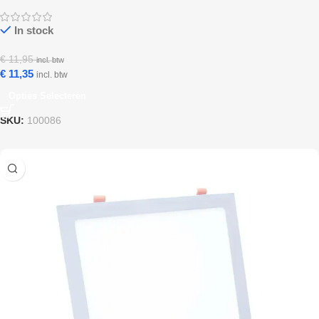
In stock
€
11,95
incl. btw
€
11,35
incl. btw
Opties Selecteren
SKU:
100086