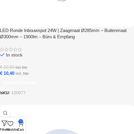
LED Ronde Inbouwspot 24W | Zaagmaat Ø285mm – Buitenmaat
Ø300mm – 1900lm – Büro & Empfang
In stock
€
10,95
incl. btw
€
10,40
incl. btw
Opties Selecteren
SKU:
100077
0
Filters
Wishlist
Cart