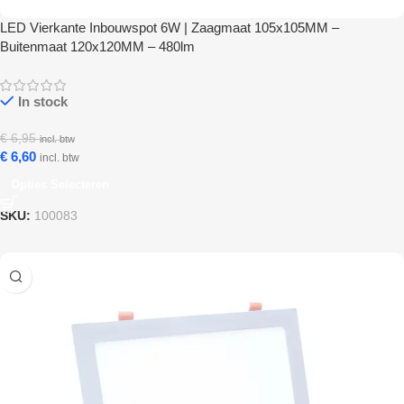
LED Vierkante Inbouwspot 6W | Zaagmaat 105x105MM –
Buitenmaat 120x120MM – 480lm
In stock
€
6,95
incl. btw
€
6,60
incl. btw
Opties Selecteren
SKU:
100083