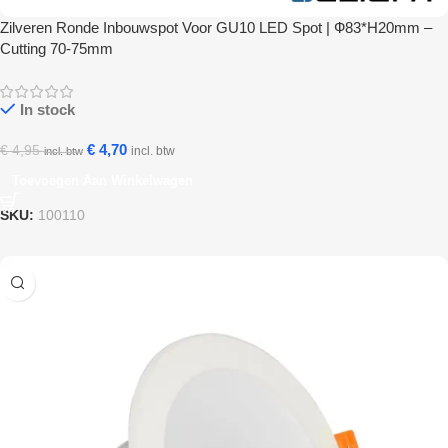
Zilveren Ronde Inbouwspot Voor GU10 LED Spot | Ф83*H20mm –
Cutting 70-75mm
In stock
€
4,70
€
4,95
incl. btw
incl. btw
Toevoegen Aan Winkelwagen
SKU:
100110