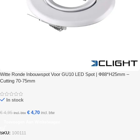
Witte Ronde Inbouwspot Voor GU10 LED Spot | Ф88*H25mm –
Cutting 70-75mm
In stock
€
4,70
€
4,95
incl. btw
incl. btw
Toevoegen Aan Winkelwagen
SKU:
100111