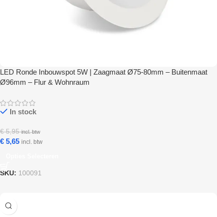
LED Ronde Inbouwspot 5W | Zaagmaat Ø75-80mm – Buitenmaat
Ø96mm – Flur & Wohnraum
In stock
€
5,95
incl. btw
€
5,65
incl. btw
Opties Selecteren
SKU:
100091