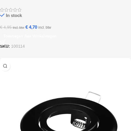
In stock
€
4,70
€
4,95
incl. btw
incl. btw
Toevoegen Aan Winkelwagen
SKU:
100114