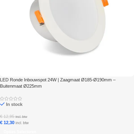
LED Ronde Inbouwspot 24W | Zaagmaat Ø185-Ø190mm –
Buitenmaat Ø225mm
In stock
€
12,95
incl. btw
€
12,30
incl. btw
Opties Selecteren