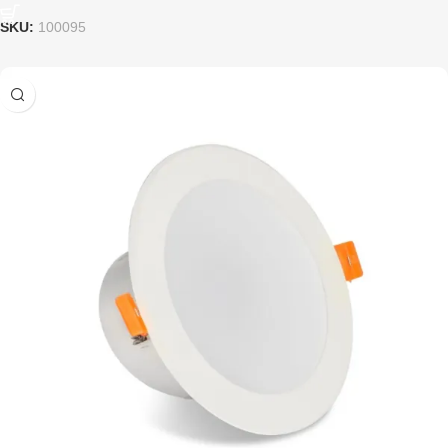
SKU:
100095