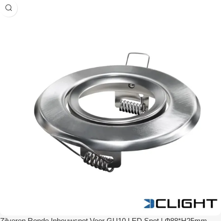
Zilveren Ronde Inbouwspot Voor GU10 LED Spot | Ф88*H25mm –