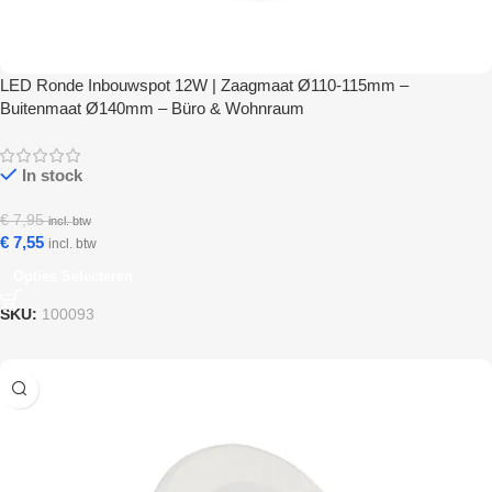
LED Ronde Inbouwspot 12W | Zaagmaat Ø110-115mm –
Buitenmaat Ø140mm – Büro & Wohnraum
In stock
€
7,95
incl. btw
€
7,55
incl. btw
Opties Selecteren
SKU:
100093