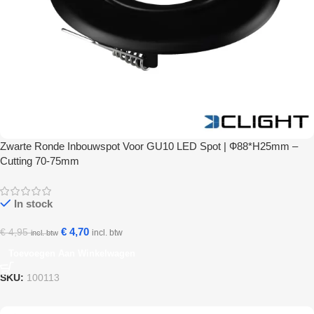
Zwarte Ronde Inbouwspot Voor GU10 LED Spot | Ф88*H25mm –
Cutting 70-75mm
In stock
€
4,70
€
4,95
incl. btw
incl. btw
Toevoegen Aan Winkelwagen
SKU:
100113