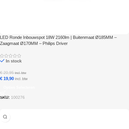
LED Ronde Inbouwspot 18W 2160lm | Buitenmaat Ø185MM –
Zaagmaat Ø170MM – Philips Driver
In stock
€
20,95
incl. btw
€
19,90
incl. btw
Opties Selecteren
SKU:
100276