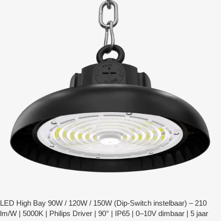
LED High Bay 90W / 120W / 150W (Dip-Switch instelbaar) – 210
lm/W | 5000K | Philips Driver | 90° | IP65 | 0–10V dimbaar | 5 jaar