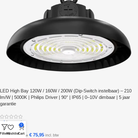
LED High Bay 120W / 160W / 200W (Dip-Switch instelbaar) – 210
lm/W | 5000K | Philips Driver | 90° | IP65 | 0–10V dimbaar | 5 jaar
garantie
In stock
0
Filters
Wishlist
Cart
€
75,95
€
79,95
incl. btw
incl. btw