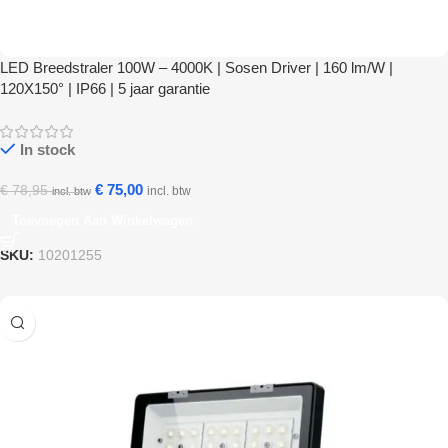
LED Breedstraler 100W – 4000K | Sosen Driver | 160 lm/W |
120X150° | IP66 | 5 jaar garantie
In stock
€
75,00
€
78,95
incl. btw
incl. btw
Toevoegen Aan Winkelwagen
SKU:
10201255