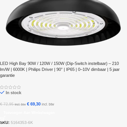
LED High Bay 90W / 120W / 150W (Dip-Switch instelbaar) – 210
lm/W | 6000K | Philips Driver | 90° | IP65 | 0–10V dimbaar | 5 jaar
garantie
In stock
€
69,30
€
72,95
incl. btw
incl. btw
Toevoegen Aan Winkelwagen
SKU:
5164353-6K