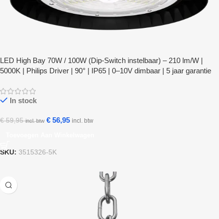
LED High Bay 70W / 100W (Dip-Switch instelbaar) – 210 lm/W |
5000K | Philips Driver | 90° | IP65 | 0–10V dimbaar | 5 jaar garantie
In stock
€
56,95
€
59,95
incl. btw
incl. btw
Toevoegen Aan Winkelwagen
SKU:
3515326-5K