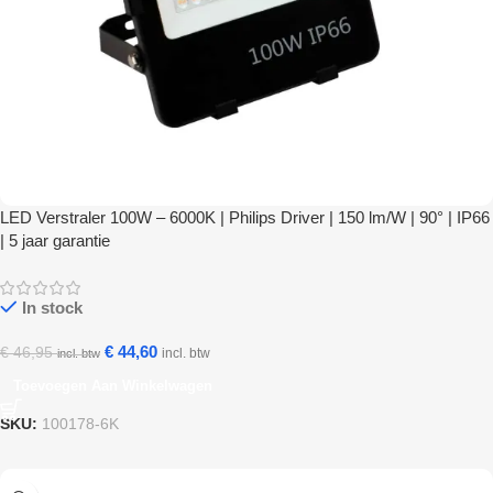
LED Verstraler 100W – 6000K | Philips Driver | 150 lm/W | 90° | IP66
| 5 jaar garantie
In stock
€
44,60
€
46,95
incl. btw
incl. btw
Toevoegen Aan Winkelwagen
SKU:
100178-6K