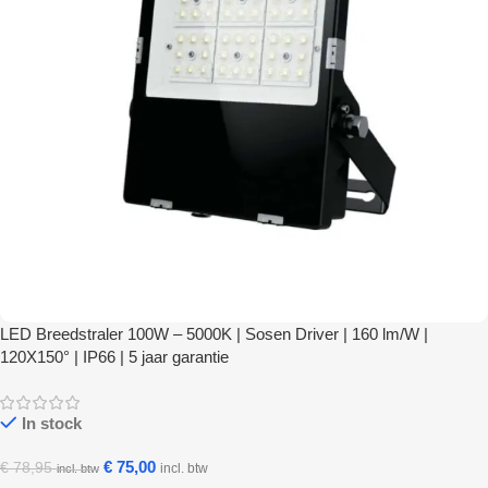
LED Breedstraler 100W – 5000K | Sosen Driver | 160 lm/W |
120X150° | IP66 | 5 jaar garantie
In stock
€
75,00
€
78,95
incl. btw
incl. btw