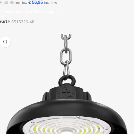
€
56,95
€
59,95
incl. btw
incl. btw
Toevoegen Aan Winkelwagen
SKU:
3515326-4K