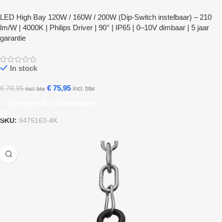
LED High Bay 120W / 160W / 200W (Dip-Switch instelbaar) – 210
lm/W | 4000K | Philips Driver | 90° | IP65 | 0–10V dimbaar | 5 jaar
garantie
In stock
€
75,95
€
79,95
incl. btw
incl. btw
Toevoegen Aan Winkelwagen
SKU:
9475163-4K