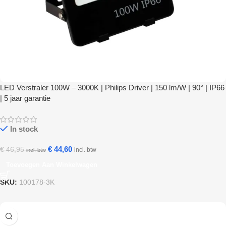
LED Verstraler 100W – 3000K | Philips Driver | 150 lm/W | 90° | IP66
| 5 jaar garantie
In stock
€
44,60
€
46,95
incl. btw
incl. btw
Toevoegen Aan Winkelwagen
SKU:
100178-3K