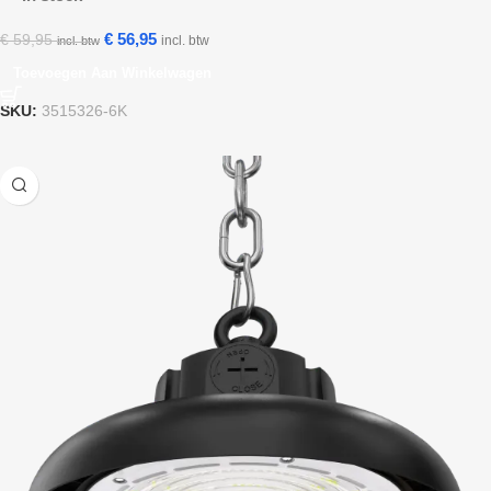
€
56,95
€
59,95
incl. btw
incl. btw
Toevoegen Aan Winkelwagen
SKU:
3515326-6K