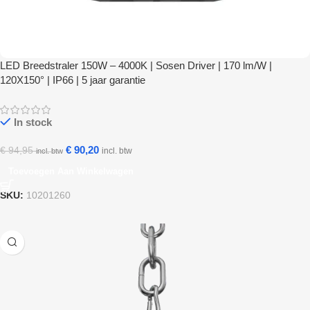
LED Breedstraler 150W – 4000K | Sosen Driver | 170 lm/W |
120X150° | IP66 | 5 jaar garantie
In stock
€
90,20
€
94,95
incl. btw
incl. btw
Toevoegen Aan Winkelwagen
SKU:
10201260