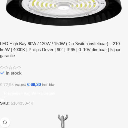
LED High Bay 90W / 120W / 150W (Dip-Switch instelbaar) – 210
lm/W | 4000K | Philips Driver | 90° | IP65 | 0–10V dimbaar | 5 jaar
garantie
In stock
€
69,30
€
72,95
incl. btw
incl. btw
Toevoegen Aan Winkelwagen
SKU:
5164353-4K