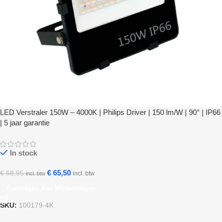
LED Verstraler 150W – 4000K | Philips Driver | 150 lm/W | 90° | IP66
| 5 jaar garantie
In stock
€
65,50
€
68,95
incl. btw
incl. btw
Toevoegen Aan Winkelwagen
SKU:
100179-4K