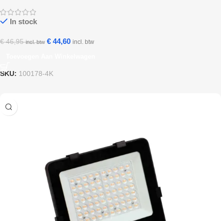
In stock
€
44,60
€
46,95
incl. btw
incl. btw
Toevoegen Aan Winkelwagen
SKU:
100178-4K