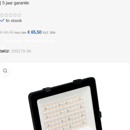
| 5 jaar garantie
In stock
€
65,50
€
68,95
incl. btw
incl. btw
Toevoegen Aan Winkelwagen
SKU:
100179-3K