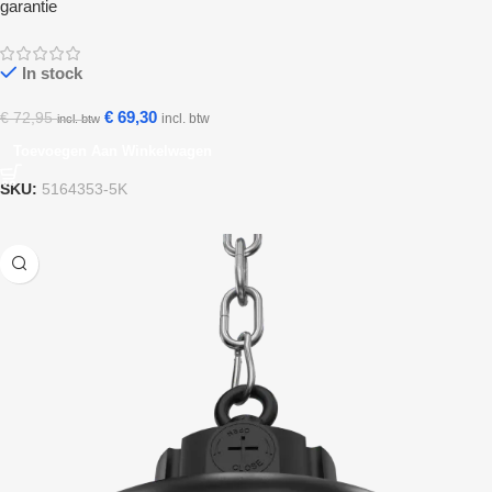
garantie
In stock
€
69,30
€
72,95
incl. btw
incl. btw
Toevoegen Aan Winkelwagen
SKU:
5164353-5K