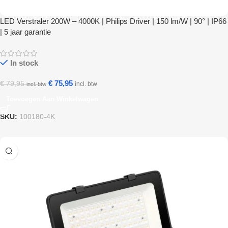
LED Verstraler 200W – 4000K | Philips Driver | 150 lm/W | 90° | IP66
| 5 jaar garantie
In stock
€
75,95
€
79,95
incl. btw
incl. btw
Toevoegen Aan Winkelwagen
SKU:
100180-4K