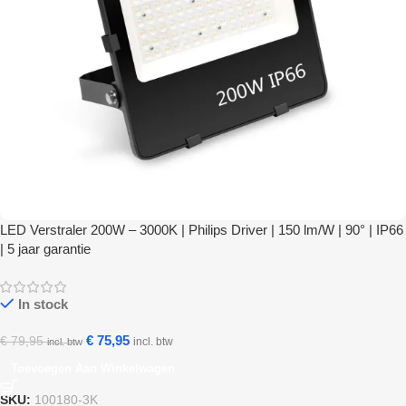
LED Verstraler 200W – 3000K | Philips Driver | 150 lm/W | 90° | IP66
| 5 jaar garantie
In stock
€
75,95
€
79,95
incl. btw
incl. btw
Toevoegen Aan Winkelwagen
SKU:
100180-3K