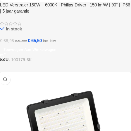
LED Verstraler 150W – 6000K | Philips Driver | 150 lm/W | 90° | IP66
| 5 jaar garantie
In stock
€
65,50
€
68,95
incl. btw
incl. btw
Toevoegen Aan Winkelwagen
SKU:
100179-6K